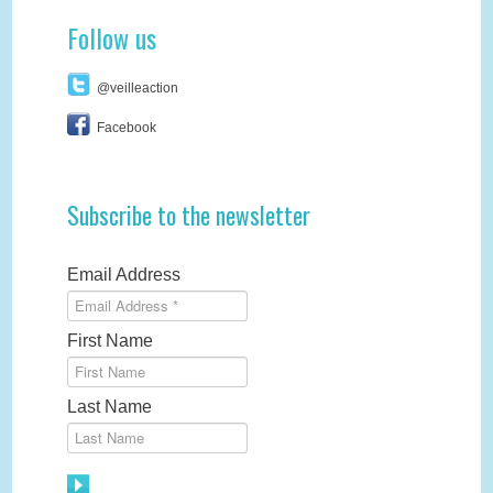
Follow us
@veilleaction
Facebook
Subscribe to the newsletter
Email Address
First Name
Last Name