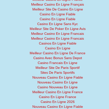
Meilleur Casino En Ligne Français
Meilleur Site De Casino En Ligne
Casino En Ligne Fiable
Casino En Ligne Fiable
Casino En Ligne Sans Kyc
Meilleur Site De Poker En Ligne Avis
Meilleur Casino En Ligne Francais
Meilleur Casino En Ligne Francais
Casinos En Ligne Fiable
Casino En Ligne
Meilleur Casino En Ligne De France
Casino Avec Bonus Sans Depot
Casino Francais En Ligne
Meilleur Site De Paris Sportif
Sites De Paris Sportifs
Nouveau Casino En Ligne Fiable
Nouveau Casino En Ligne
Casino Nouveau En Ligne
Meilleur Casino En Ligne France
Casino En Ligne France
Casino En Ligne 2026
Nouveau Casino En Ligne Fiable