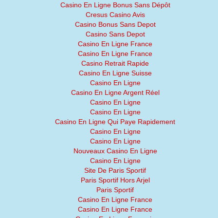
Casino En Ligne Bonus Sans Dépôt
Cresus Casino Avis
Casino Bonus Sans Depot
Casino Sans Depot
Casino En Ligne France
Casino En Ligne France
Casino Retrait Rapide
Casino En Ligne Suisse
Casino En Ligne
Casino En Ligne Argent Réel
Casino En Ligne
Casino En Ligne
Casino En Ligne Qui Paye Rapidement
Casino En Ligne
Casino En Ligne
Nouveaux Casino En Ligne
Casino En Ligne
Site De Paris Sportif
Paris Sportif Hors Arjel
Paris Sportif
Casino En Ligne France
Casino En Ligne France