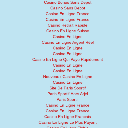
Casino Bonus Sans Depot
Casino Sans Depot
Casino En Ligne France
Casino En Ligne France
Casino Retrait Rapide
Casino En Ligne Suisse
Casino En Ligne
Casino En Ligne Argent Réel
Casino En Ligne
Casino En Ligne
Casino En Ligne Qui Paye Rapidement
Casino En Ligne
Casino En Ligne
Nouveaux Casino En Ligne
Casino En Ligne
Site De Paris Sportif
Paris Sportif Hors Arjel
Paris Sportif
Casino En Ligne France
Casino En Ligne France
Casino En Ligne Francais
Casino En Ligne Le Plus Payant