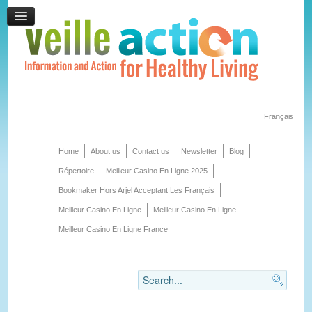
Français
Home
About us
Contact us
Newsletter
Blog
Répertoire
Meilleur Casino En Ligne 2025
Bookmaker Hors Arjel Acceptant Les Français
Meilleur Casino En Ligne
Meilleur Casino En Ligne
Meilleur Casino En Ligne France