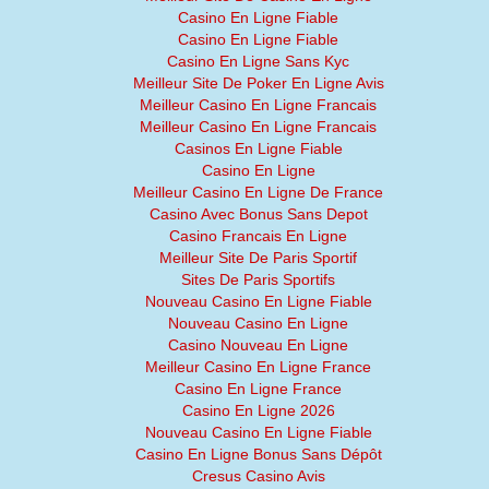
Casino En Ligne Fiable
Casino En Ligne Fiable
Casino En Ligne Sans Kyc
Meilleur Site De Poker En Ligne Avis
Meilleur Casino En Ligne Francais
Meilleur Casino En Ligne Francais
Casinos En Ligne Fiable
Casino En Ligne
Meilleur Casino En Ligne De France
Casino Avec Bonus Sans Depot
Casino Francais En Ligne
Meilleur Site De Paris Sportif
Sites De Paris Sportifs
Nouveau Casino En Ligne Fiable
Nouveau Casino En Ligne
Casino Nouveau En Ligne
Meilleur Casino En Ligne France
Casino En Ligne France
Casino En Ligne 2026
Nouveau Casino En Ligne Fiable
Casino En Ligne Bonus Sans Dépôt
Cresus Casino Avis