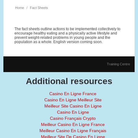
Home
/
Fact Sheets
The fact sheets outline actions to be implemented collectively to
encourage healthy eating and a physically active lifestyle and
prevent weight-related problems in young people and the
population as a whole. English version coming soon.
Training Centre
Additional resources
Casino En Ligne France
Casino En Ligne Meilleur Site
Meilleur Site Casino En Ligne
Casino En Ligne
Casino Français Crypto
Meilleur Casino En Ligne France
Meilleur Casino En Ligne Français
Meilleur Site De Casino En Ligne