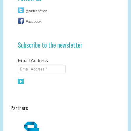
@veilleaction
Facebook
Subscribe to the newsletter
Email Address
Partners