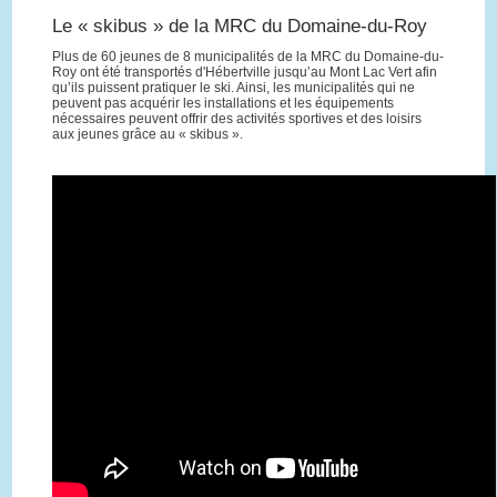
Le « skibus » de la MRC du Domaine-du-Roy
Plus de 60 jeunes de 8 municipalités de la MRC du Domaine-du-
Roy ont été transportés d'Hébertville jusqu’au Mont Lac Vert afin
qu’ils puissent pratiquer le ski. Ainsi, les municipalités qui ne
peuvent pas acquérir les installations et les équipements
nécessaires peuvent offrir des activités sportives et des loisirs
aux jeunes grâce au « skibus ».