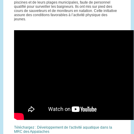
piscines et de leurs plages municipales, faute de personnel
qualifié pour surveiller les baigneurs. Ils ont mis sur pied des
cours de sauveteurs et de moniteurs en natation. Cette initiative
assure des conditions favorables à l’activité physique des
jeunes.
Téléchargez : Développement de l'activité aquatique dans la
MRC des Appalaches