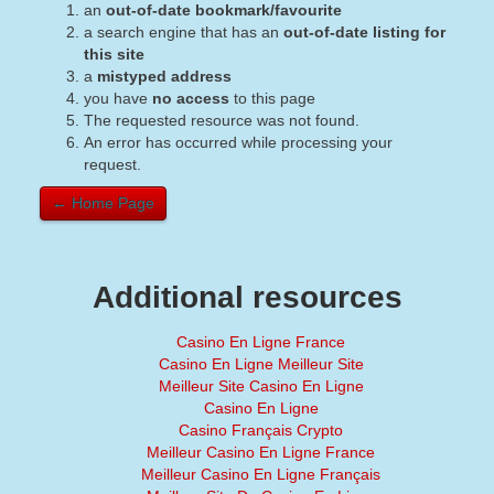
an
out-of-date bookmark/favourite
a search engine that has an
out-of-date listing for
this site
a
mistyped address
you have
no access
to this page
The requested resource was not found.
An error has occurred while processing your
request.
← Home Page
Additional resources
Casino En Ligne France
Casino En Ligne Meilleur Site
Meilleur Site Casino En Ligne
Casino En Ligne
Casino Français Crypto
Meilleur Casino En Ligne France
Meilleur Casino En Ligne Français