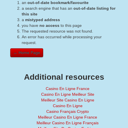
an
out-of-date bookmark/favourite
a search engine that has an
out-of-date listing for
this site
a
mistyped address
you have
no access
to this page
The requested resource was not found.
An error has occurred while processing your
request.
← Home Page
Additional resources
Casino En Ligne France
Casino En Ligne Meilleur Site
Meilleur Site Casino En Ligne
Casino En Ligne
Casino Français Crypto
Meilleur Casino En Ligne France
Meilleur Casino En Ligne Français