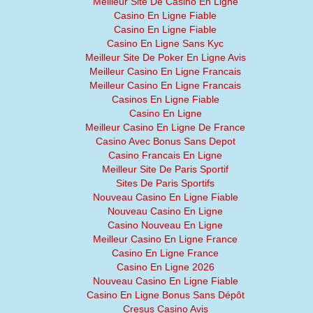
Meilleur Site De Casino En Ligne
Casino En Ligne Fiable
Casino En Ligne Fiable
Casino En Ligne Sans Kyc
Meilleur Site De Poker En Ligne Avis
Meilleur Casino En Ligne Francais
Meilleur Casino En Ligne Francais
Casinos En Ligne Fiable
Casino En Ligne
Meilleur Casino En Ligne De France
Casino Avec Bonus Sans Depot
Casino Francais En Ligne
Meilleur Site De Paris Sportif
Sites De Paris Sportifs
Nouveau Casino En Ligne Fiable
Nouveau Casino En Ligne
Casino Nouveau En Ligne
Meilleur Casino En Ligne France
Casino En Ligne France
Casino En Ligne 2026
Nouveau Casino En Ligne Fiable
Casino En Ligne Bonus Sans Dépôt
Cresus Casino Avis