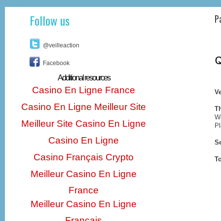
Follow us
P
@veilleaction
Facebook
Additional resources
Casino En Ligne France
Ve
Casino En Ligne Meilleur Site
T
We
Meilleur Site Casino En Ligne
Pl
Casino En Ligne
Se
Casino Français Crypto
To
Meilleur Casino En Ligne
France
Meilleur Casino En Ligne
Français