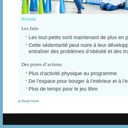
Résumé
Les faits
Les tout-petits sont maintenant de plus en 
Cette sédentarité peut nuire à leur dévelo
entraîner des problèmes d’obésité et des tr
Des pistes d’actions
Plus d’activité physique au programme
De l’espace pour bouger à l’intérieur et à l’e
Plus de temps pour le jeu libre
Read more: