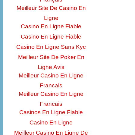
Meilleur Site De Casino En
Ligne
Casino En Ligne Fiable
Casino En Ligne Fiable
Casino En Ligne Sans Kyc
Meilleur Site De Poker En
Ligne Avis
Meilleur Casino En Ligne
Francais
Meilleur Casino En Ligne
Francais
Casinos En Ligne Fiable
Casino En Ligne
Meilleur Casino En Ligne De