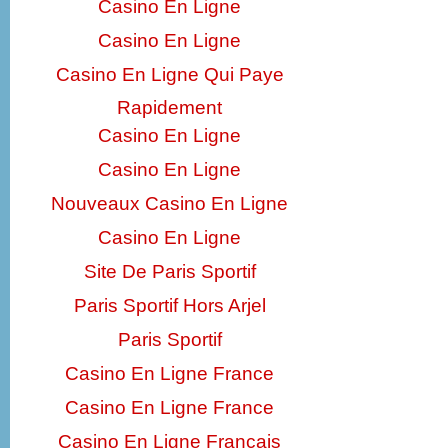
Casino En Ligne
Casino En Ligne
Casino En Ligne Qui Paye
Rapidement
Casino En Ligne
Casino En Ligne
Nouveaux Casino En Ligne
Casino En Ligne
Site De Paris Sportif
Paris Sportif Hors Arjel
Paris Sportif
Casino En Ligne France
Casino En Ligne France
Casino En Ligne Francais