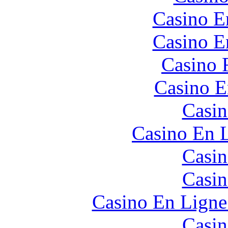
Casino E
Casino E
Casino 
Casino E
Casin
Casino En L
Casin
Casin
Casino En Ligne
Casin