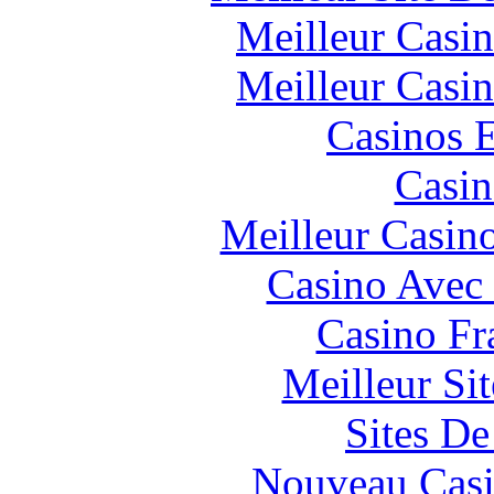
Meilleur Casi
Meilleur Casi
Casinos E
Casin
Meilleur Casin
Casino Avec
Casino Fr
Meilleur Sit
Sites De
Nouveau Casi