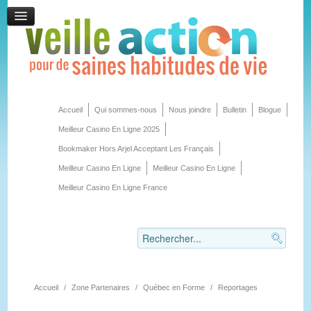
Accueil
Qui sommes-nous
Nous joindre
Bulletin
Blogue
Meilleur Casino En Ligne 2025
Bookmaker Hors Arjel Acceptant Les Français
Meilleur Casino En Ligne
Meilleur Casino En Ligne
Meilleur Casino En Ligne France
Accueil
/
Zone Partenaires
/
Québec en Forme
/
Reportages