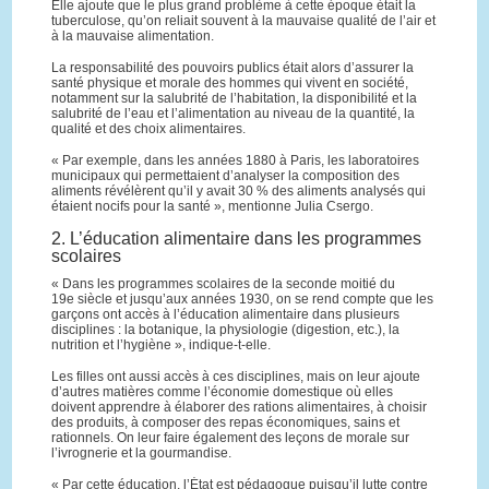
Elle ajoute que le plus grand problème à cette époque était la
tuberculose, qu’on reliait souvent à la mauvaise qualité de l’air et
à la mauvaise alimentation.
La responsabilité des pouvoirs publics était alors d’assurer la
santé physique et morale des hommes qui vivent en société,
notamment sur la salubrité de l’habitation, la disponibilité et la
salubrité de l’eau et l’alimentation au niveau de la quantité, la
qualité et des choix alimentaires.
« Par exemple, dans les années 1880 à Paris, les laboratoires
municipaux qui permettaient d’analyser la composition des
aliments révélèrent qu’il y avait 30 % des aliments analysés qui
étaient nocifs pour la santé », mentionne Julia Csergo.
2. L’éducation alimentaire dans les programmes
scolaires
« Dans les programmes scolaires de la seconde moitié du
19e siècle et jusqu’aux années 1930, on se rend compte que les
garçons ont accès à l’éducation alimentaire dans plusieurs
disciplines : la botanique, la physiologie (digestion, etc.), la
nutrition et l’hygiène », indique-t-elle.
Les filles ont aussi accès à ces disciplines, mais on leur ajoute
d’autres matières comme l’économie domestique où elles
doivent apprendre à élaborer des rations alimentaires, à choisir
des produits, à composer des repas économiques, sains et
rationnels. On leur faire également des leçons de morale sur
l’ivrognerie et la gourmandise.
« Par cette éducation, l’État est pédagogue puisqu’il lutte contre