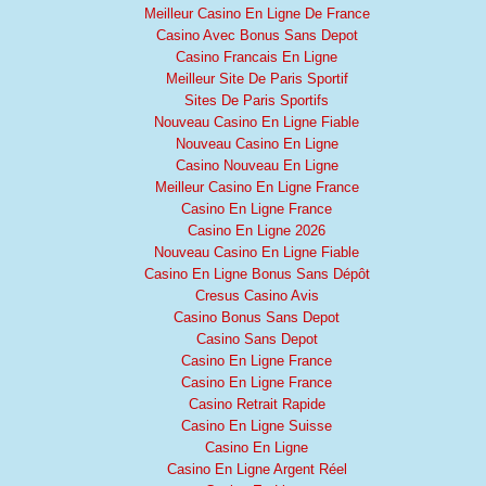
Meilleur Casino En Ligne De France
Casino Avec Bonus Sans Depot
Casino Francais En Ligne
Meilleur Site De Paris Sportif
Sites De Paris Sportifs
Nouveau Casino En Ligne Fiable
Nouveau Casino En Ligne
Casino Nouveau En Ligne
Meilleur Casino En Ligne France
Casino En Ligne France
Casino En Ligne 2026
Nouveau Casino En Ligne Fiable
Casino En Ligne Bonus Sans Dépôt
Cresus Casino Avis
Casino Bonus Sans Depot
Casino Sans Depot
Casino En Ligne France
Casino En Ligne France
Casino Retrait Rapide
Casino En Ligne Suisse
Casino En Ligne
Casino En Ligne Argent Réel